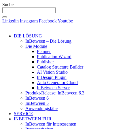
Suche
Linkedin
Instagram
Facebook
Youtube
DIE LÖSUNG
InBetween – Die Lösung
Die Module
Planner
Publication Wizard
Publisher
Catalog Structure Builder
AI Vision Studio
InDesign Plugin
Auto Generator Cloud
InBetween Server
Produkt-Release: InBetween 6.3
InBetween 6
InBetween 5
Anwendungsfälle
SERVICE
INBETWEEN FÜR
InBetween für Interessenten