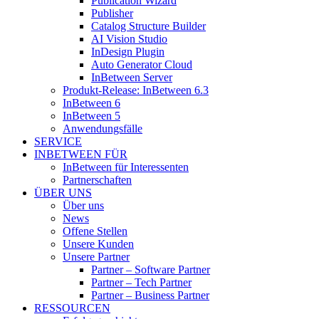
Publication Wizard
Publisher
Catalog Structure Builder
AI Vision Studio
InDesign Plugin
Auto Generator Cloud
InBetween Server
Produkt-Release: InBetween 6.3
InBetween 6
InBetween 5
Anwendungsfälle
SERVICE
INBETWEEN FÜR
InBetween für Interessenten
Partnerschaften
ÜBER UNS
Über uns
News
Offene Stellen
Unsere Kunden
Unsere Partner
Partner – Software Partner
Partner – Tech Partner
Partner – Business Partner
RESSOURCEN