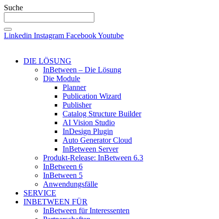
Suche
Linkedin
Instagram
Facebook
Youtube
DIE LÖSUNG
InBetween – Die Lösung
Die Module
Planner
Publication Wizard
Publisher
Catalog Structure Builder
AI Vision Studio
InDesign Plugin
Auto Generator Cloud
InBetween Server
Produkt-Release: InBetween 6.3
InBetween 6
InBetween 5
Anwendungsfälle
SERVICE
INBETWEEN FÜR
InBetween für Interessenten