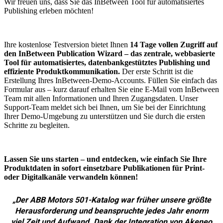
Wir freuen uns, dass Sie das InBetween Tool für automatisiertes
Publishing erleben möchten!
Ihre kostenlose Testversion bietet Ihnen
14 Tage vollen Zugriff auf
den InBetween Publication Wizard – das zentrale, webbasierte
Tool für automatisiertes, datenbankgestütztes Publishing und
effiziente Produktkommunikation.
Der erste Schritt ist die
Erstellung Ihres InBetween-Demo-Accounts. Füllen Sie einfach das
Formular aus – kurz darauf erhalten Sie eine E-Mail vom InBetween
Team mit allen Informationen und Ihren Zugangsdaten. Unser
Support-Team meldet sich bei Ihnen, um Sie bei der Einrichtung
Ihrer Demo-Umgebung zu unterstützen und Sie durch die ersten
Schritte zu begleiten.
Lassen Sie uns starten – und entdecken, wie einfach Sie Ihre
Produktdaten in sofort einsetzbare Publikationen für Print-
oder Digitalkanäle verwandeln können!
„Der ABB Motors 501-Katalog war früher unsere größte
Herausforderung und beanspruchte jedes Jahr enorm
viel Zeit und Aufwand. Dank der Integration von Akeneo